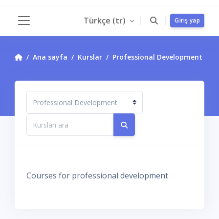
Ana içeriğe git
Türkçe ‎(tr)‎
Giriş yap
Yan panel
Ana sayfa
Kurslar
Professional Development
Kurs Kategorileri
Kursları ara
Kursları ara
Courses for professional development