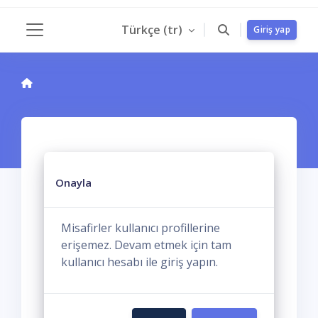
Ana içeriğe git
Türkçe ‎(tr)‎
Giriş yap
Yan panel
Onayla
Misafirler kullanıcı profillerine
erişemez. Devam etmek için tam
kullanıcı hesabı ile giriş yapın.