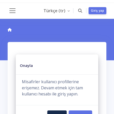
Ana içeriğe git
Türkçe ‎(tr)‎
Giriş yap
Yan panel
Onayla
Misafirler kullanıcı profillerine
erişemez. Devam etmek için tam
kullanıcı hesabı ile giriş yapın.