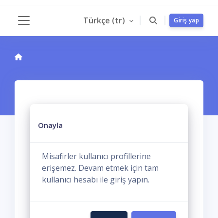
Ana içeriğe git
Türkçe ‎(tr)‎
Giriş yap
Yan panel
Onayla
Misafirler kullanıcı profillerine
erişemez. Devam etmek için tam
kullanıcı hesabı ile giriş yapın.