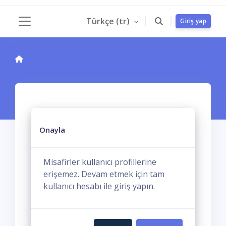
Ana içeriğe git
Türkçe ‎(tr)‎
Giriş yap
Yan panel
Onayla
Misafirler kullanıcı profillerine
erişemez. Devam etmek için tam
kullanıcı hesabı ile giriş yapın.