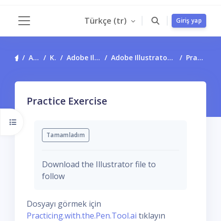
Ana içeriğe git
Türkçe ‎(tr)‎
Giriş yap
Yan panel
Ana sayfa
Kurslar
Adobe Illustrator Training
Adobe Illustrator - Practicing with the Pen Tool
Practice Exercise
Practice Exercise
Kurs dizinini aç
Tamamlama Gereklilikleri
Tamamladım
Download the Illustrator file to
follow
Dosyayı görmek için
Practicing.with.the.Pen.Tool.ai
tıklayın